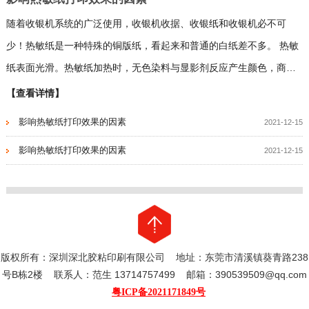
随着收银机系统的广泛使用，收银机收据、收银纸和收银机必不可
少！热敏纸是一种特殊的铜版纸，看起来和普通的白纸差不多。 热敏
纸表面光滑。热敏纸加热时，无色染料与显影剂反应产生颜色，商家
使用热敏打印机打印时，显示图像和字符。 由于用作无色染料的品种
【查看详情】
有许多种，所以显现的字迹色就有不同，有蓝色、紫红色、黑色
影响热敏纸打印效果的因素
2021-12-15
等……
影响热敏纸打印效果的因素
2021-12-15
版权所有：深圳深北胶粘印刷有限公司 地址：东莞市清溪镇葵青路238
号B栋2楼 联系人：范生 13714757499 邮箱：390539509@qq.com
粤ICP备2021171849号