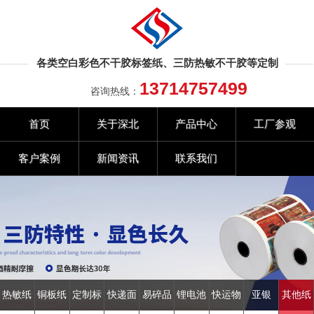
各类空白彩色不干胶标签纸、三防热敏不干胶等定制
13714757499
咨询热线：
首页
关于深北
产品中心
工厂参观
客户案例
新闻资讯
联系我们
热敏纸
铜板纸
定制标
快递面
易碎品
锂电池
快运物
亚银
其他纸