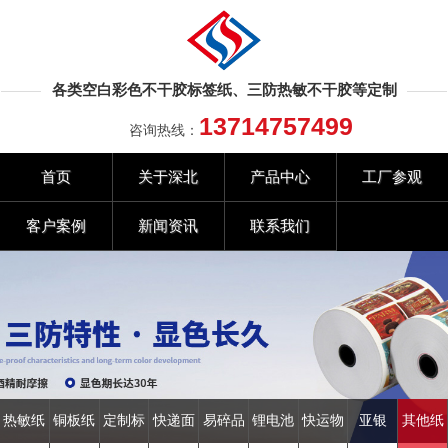
各类空白彩色不干胶标签纸、三防热敏不干胶等定制
13714757499
咨询热线：
首页
关于深北
产品中心
工厂参观
客户案例
新闻资讯
联系我们
热敏纸
铜板纸
定制标
快递面
易碎品
锂电池
快运物
亚银
其他纸