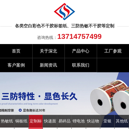
各类空白彩色不干胶标签纸、三防热敏不干胶等定制
13714757499
咨询热线：
首页
关于深北
产品中心
工厂参观
客户案例
新闻资讯
联系我们
热敏纸
铜板纸
定制标
快递面
易碎品
锂电池
快运物
亚银
其他纸